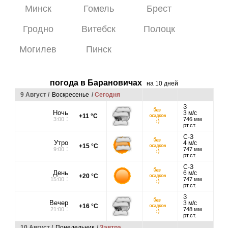
Минск
Гомель
Брест
Гродно
Витебск
Полоцк
Могилев
Пинск
погода в Барановичах
на 10 дней
9 Август /
Воскресенье
/
Сегодня
З
Ночь
3 м/с
+11 °C
:
3:00
746 мм
рт.ст.
С-З
Утро
4 м/с
+15 °C
:
9:00
747 мм
рт.ст.
С-З
День
6 м/с
+20 °C
:
15:00
747 мм
рт.ст.
З
Вечер
3 м/с
+16 °C
:
21:00
748 мм
рт.ст.
10 Август /
Понедельник
/
Завтра