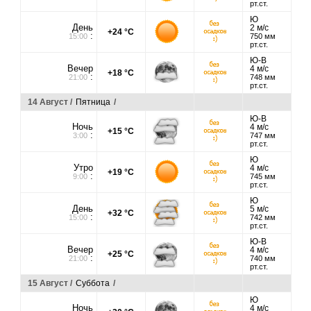
рт.ст.
Ю
День
2 м/с
+24 °C
:
15:00
750 мм
рт.ст.
Ю-В
Вечер
4 м/с
+18 °C
:
21:00
748 мм
рт.ст.
14 Август /
Пятница
/
Ю-В
Ночь
4 м/с
+15 °C
:
3:00
747 мм
рт.ст.
Ю
Утро
4 м/с
+19 °C
:
9:00
745 мм
рт.ст.
Ю
День
5 м/с
+32 °C
:
15:00
742 мм
рт.ст.
Ю-В
Вечер
4 м/с
+25 °C
:
21:00
740 мм
рт.ст.
15 Август /
Суббота
/
Ю
Ночь
4 м/с