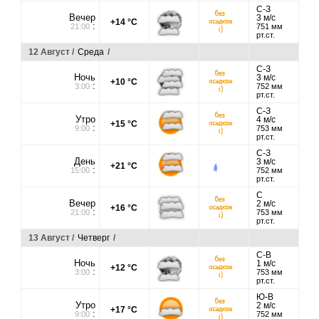
С-З
Вечер
3 м/с
+14 °C
:
21:00
751 мм
рт.ст.
12 Август /
Среда
/
С-З
Ночь
3 м/с
+10 °C
:
3:00
752 мм
рт.ст.
С-З
Утро
4 м/с
+15 °C
:
9:00
753 мм
рт.ст.
С-З
День
3 м/с
+21 °C
:
15:00
752 мм
рт.ст.
С
Вечер
2 м/с
+16 °C
:
21:00
753 мм
рт.ст.
13 Август /
Четверг
/
С-В
Ночь
1 м/с
+12 °C
:
3:00
753 мм
рт.ст.
Ю-В
Утро
2 м/с
+17 °C
:
9:00
752 мм