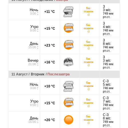
З
Ночь
3 м/с
+11 °C
:
3:00
749 мм
рт.ст.
З
Утро
4 м/с
+15 °C
:
9:00
748 мм
рт.ст.
З
День
8 м/с
+23 °C
:
15:00
746 мм
рт.ст.
З
Вечер
3 м/с
+16 °C
:
21:00
745 мм
рт.ст.
11 Август /
Вторник
/
Послезавтра
С-З
Ночь
5 м/с
+10 °C
:
3:00
746 мм
рт.ст.
С-З
Утро
7 м/с
+15 °C
:
9:00
748 мм
рт.ст.
С-З
День
8 м/с
+20 °C
:
15:00
749 мм
рт.ст.